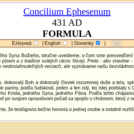
Concilium Ephesenum
431 AD
FORMULA
Ελληνικά
| English
| Slovenky
|
OK
ého Syna Božieho, stručne uvedieme, o čom sme presvedčen
h písem a z tradície svätých otcov Niceji. Preto - ako vravíme
 nedosiahnuteľných veciach, ale vyznávame našu bezvládnosť, 
, dokonalý Boh a dokonalý človek rozumovej duše a tela, splo
nny, podľa ľudskosti, jeden a ten istý, tej istej podstaty s Ot
ého Krista, jedného Syna, jedného Pána. Podľa tohto chápani
eď pri svojom opravdivom počatí sa spojilo s chrámom, ktorý z ne
, že teológovia bežne hovoria o jednej osobe a ostatné rozliš