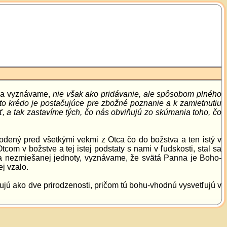
í a vyznávame,
nie však ako pridávanie, ale spôsobom plného
 - to krédo je postačujúce pre zbožné poznanie a k zamietnutiu
a tak zastavíme tých, čo nás obviňujú zo skúmania toho, čo
dený pred všetkými vekmi z Otca čo do božstva a ten istý v
com v božstve a tej istej podstaty s nami v ľudskosti, stal sa
a nezmiešanej jednoty, vyznávame, že svätá Panna je Boho-
j vzalo.
ujú ako dve prirodzenosti, pričom tú bohu-vhodnú vysvetľujú v