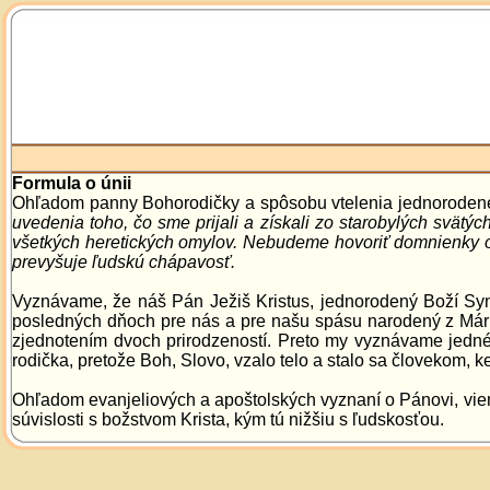
Formula o únii
Ohľadom panny Bohorodičky a spôsobu vtelenia jednoroden
uvedenia toho, čo sme prijali a získali zo starobylých svätýc
všetkých heretických omylov. Nebudeme hovoriť domnienky o
prevyšuje ľudskú chápavosť.
Vyznávame, že náš Pán Ježiš Kristus, jednorodený Boží Syn
posledných dňoch pre nás a pre našu spásu narodený z Márie pa
zjednotením dvoch prirodzeností. Preto my vyznávame jedn
rodička, pretože Boh, Slovo, vzalo telo a stalo sa človekom, k
Ohľadom evanjeliových a apoštolských vyznaní o Pánovi, vieme
súvislosti s božstvom Krista, kým tú nižšiu s ľudskosťou.