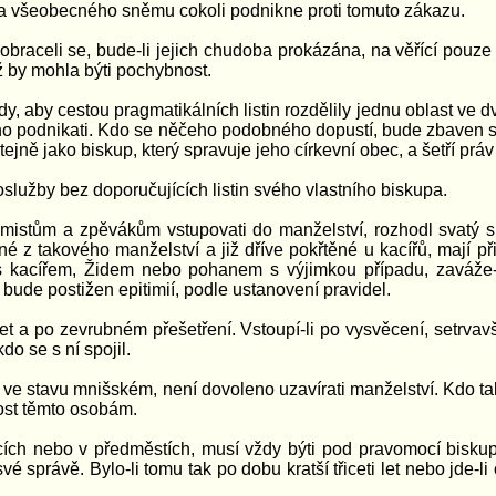
o a všeobecného sněmu cokoli podnikne proti tomuto zákazu.
braceli se, bude-li jejich chudoba prokázána, na věřící pouze s
hž by mohla býti pochybnost.
, aby cestou pragmatikálních listin rozdělily jednu oblast ve d
o podnikati. Kdo se něčeho podobného dopustí, bude zbaven své
jně jako biskup, který spravuje jeho církevní obec, a šetří prá
lužby bez doporučujících listin svého vlastního biskupa.
lmistům a zpěvákům vstupovati do manželství, rozhodl svatý 
z takového manželství a již dříve pokřtěné u kacířů, mají přiv
atek s kacířem, Židem nebo pohanem s výjimkou případu, zaváž
bude postižen epitimií, podle ustanovení pravidel.
i let a po zevrubném přešetření. Vstoupí-li po vysvěcení, setr
kdo se s ní spojil.
 ve stavu mnišském, není dovoleno uzavírati manželství. Kdo ta
nost těmto osobám.
cích nebo v předměstích, musí vždy býti pod pravomocí biskupa, 
é správě. Bylo-li tomu tak po dobu kratší třiceti let nebo jde-li