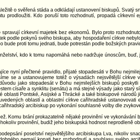
ležitě o svěřená stáda a odkládají ustanovení biskupů. Svatý s
 prodloužiti. Kdo poruší toto rozhodnutí, propadá církevní e
é spravují církevní majetek bez ekonomů. Bylo proto rozhodnuto
tek podle pokynů svého biskupa, aby hospodaření církve nebylo
 bude proti tomu jednati, bude potrestán podle božských pravi
elství, kdo k tomu napomáhá nebo nadržuje únoscům, buď, je-li
ce nyní přečtené pravidlo, přijaté stopadesáti v Bohu nejmile
e se a ustanovujeme totéž o výsadách nejsvětější církve v 
ůvodu jako stopadesát v Bohu nejmilejších biskupů poskytli 
stem císaře a synklitu (senátu) a má stejné výsady jako starý sí
vé oblasti Pontské, Asijské a Thrácké a také biskupové národů
ta uvedených oblastí a oblastní církve cařihradské ustanovovati
, cařihradský arcibiskup po vykonání souhlasné volby dle zvyko
dež. Komu brání prokazatelně nějaké provinění ve vykonávání b
éhokoliv provinění, budiž jeho biskupská hodnost neprodleně o
podepsání poselství nejsvětějšího arcibiskupa Lva, nikoliv sna
odobného nemají konati bez rozhodnutí a souhlasu svého arci