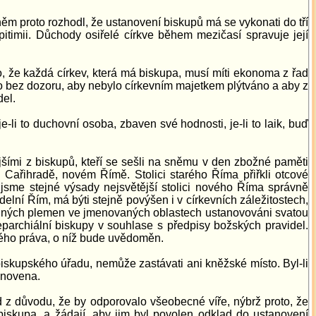
něm proto rozhodl, že ustanovení biskupů má se vykonati do tří
pitimii. Důchody osiřelé církve během mezičasí spravuje její
, že každá církev, která má biskupa, musí míti ekonoma z řad
 bez dozoru, aby nebylo církevním majetkem plýtváno a aby z
del.
 to duchovní osoba, zbaven své hodnosti, je-li to laik, buď
jšími z biskupů, kteří se sešli na sněmu v den zbožné paměti
Cařihradě, novém Římě. Stolici starého Říma přiřkli otcové
jsme stejné výsady nejsvětější stolici nového Říma správně
delní Řím, má býti stejně povýšen i v církevních záležitostech,
 jiných plemen ve jmenovaných oblastech ustanovováni svatou
 eparchiální biskupy v souhlase s předpisy božských pravidel.
vého práva, o níž bude uvědoměn.
iskupského úřadu, nemůže zastávati ani kněžské místo. Byl-li
bnovena.
d z důvodu, že by odporovalo všeobecné víře, nýbrž proto, že
biskupa, a žádají, aby jim byl povolen odklad do ustanovení