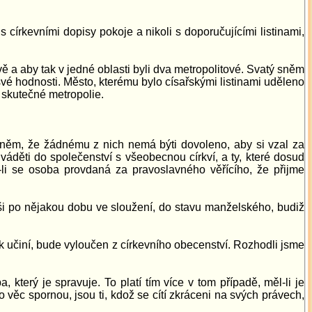
 církevními dopisy pokoje a nikoli s doporučujícími listinami,
vě a aby tak v jedné oblasti byli dva metropolitové. Svatý sněm
 hodnosti. Město, kterému bylo císařskými listinami uděleno
v skutečné metropolie.
sněm, že žádnému z nich nemá býti dovoleno, aby si vzal za
áděti do společenství s všeobecnou církví, a ty, které dosud
e-li se osoba provdaná za pravoslavného věřícího, že přijme
vavši po nějakou dobu ve sloužení, do stavu manželského, budiž
k učiní, bude vyloučen z církevního obecenství. Rozhodli jsme
který je spravuje. To platí tím více v tom případě, měl-li je
 o věc spornou, jsou ti, kdož se cítí zkráceni na svých právech,