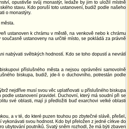
ství, opustivše svůj monastýr, ledaže by jim to uložil místně
ského stavu. Kdo poruší toto ustanovení, budiž podle našeho
ati o monastýry.
o města.
roveň ustanoven k chrámu v městě, na venkově nebo k chrámu
 současně ustanoveny na určité místo, se pokládá za právně
ni nabývati světských hodností. Kdo se toho dopustí a nevrátí
 biskupovi příslušného města a nejsou oprávněni samovolně
ušného biskupa, budiž, jde-li o duchovního, potrestán podle
brž nejdříve musí svou věc uplatňovati u příslušného biskupa
án podle ustanovení pravidel. Duchovní, který má soudní při se
u své oblasti, mají ji předložiti buď exarchovi velké oblasti
kou, a v té, do které puzen touhou po zbytečné slávě, přešel,
mí vykonávati svou hodnost. Kdo byl přeložen z jedné církve do
pro ubytování poutníků. Svatý sněm rozhodl, že má býti zbaven