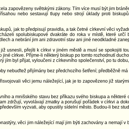
zcela zapovězeny světskými zákony. Tím více musí být jim bráněn
sahou nebo sestavují tlupy nebo strojí úklady proti bisku
upů, jak to předpisují pravidla, a tak četné církevní věci vyžad
cházeli spolubiskupové dvakráte do roka v místě, které určí
lech a nebrání jim ani zdravotní stav ani jiné neodkladné zanepr
usnesli, přejíti k církvi v jiném městě a musí se spokojiti tou
li do jiné církve. Přijme-li některý biskup po tomto rozhodnutí du
rý jím byl přijat, vyloučeni z církevního společenství, po tu dob
by nebuďtež přijímány bez předchozího šetření; předběžně má být
svojovali věci jemu náležející, jak je to zapovězeno již starý
ího a mnišského stavu bez příkazu svého biskupa a některé 
am zdržují, vyvolávají zmatky a porušují pořádek v církvi a d
 především vyzvati, aby opustily sídelní město. Budou-li bez st
nastýry, věci jim náležející mají jim býti zachovány a nemají v 