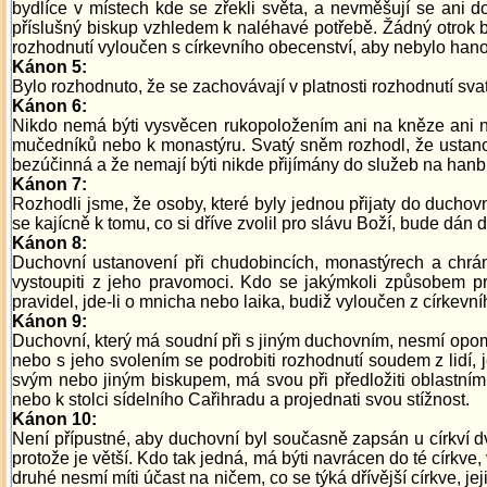
bydlíce v místech kde se zřekli světa, a nevměšují se ani do
příslušný biskup vzhledem k naléhavé potřebě. Žádný otrok 
rozhodnutí vyloučen s církevního obecenství, aby nebylo hano
Kánon 5:
Bylo rozhodnuto, že se zachovávají v platnosti rozhodnutí sva
Kánon 6:
Nikdo nemá býti vysvěcen rukopoložením ani na kněze ani n
mučedníků nebo k monastýru. Svatý sněm rozhodl, že ustano
bezúčinná a že nemají býti nikde přijímány do služeb na hanbu 
Kánon 7:
Rozhodli jsme, že osoby, které byly jednou přijaty do duchov
se kajícně k tomu, co si dříve zvolil pro slávu Boží, bude dán d
Kánon 8:
Duchovní ustanovení při chudobincích, monastýrech a chrá
vystoupiti z jeho pravomoci. Kdo se jakýmkoli způsobem pro
pravidel, jde-li o mnicha nebo laika, budiž vyloučen z církevn
Kánon 9:
Duchovní, který má soudní při s jiným duchovním, nesmí opom
nebo s jeho svolením se podrobiti rozhodnutí soudem z lidí, j
svým nebo jiným biskupem, má svou při předložiti oblastnímu 
nebo k stolci sídelního Cařihradu a projednati svou stížnost.
Kánon 10:
Není přípustné, aby duchovní byl současně zapsán u církví dv
protože je větší. Kdo tak jedná, má býti navrácen do té církv
druhé nesmí míti účast na ničem, co se týká dřívější církve,