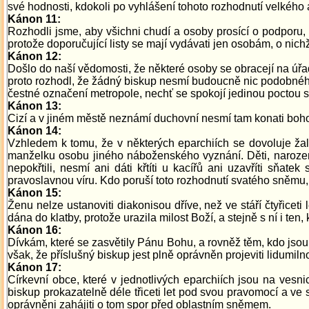
své hodnosti, kdokoli po vyhlášení tohoto rozhodnutí velkéh
Kánon 11:
Rozhodli jsme, aby všichni chudí a osoby prosící o podporu, o
protože doporučující listy se mají vydávati jen osobám, o nic
Kánon 12:
Došlo do naší vědomosti, že některé osoby se obracejí na úřady
proto rozhodl, že žádný biskup nesmí budoucně nic podobnéh
čestné označení metropole, nechť se spokojí jedinou poctou ste
Kánon 13:
Cizí a v jiném městě neznámí duchovní nesmí tam konati bohos
Kánon 14:
Vzhledem k tomu, že v některých eparchiích se dovoluje ža
manželku osobu jiného náboženského vyznání. Děti, narozené 
nepokřtili, nesmí ani dáti křtíti u kacířů ani uzavříti sň
pravoslavnou víru. Kdo poruší toto rozhodnutí svatého sněmu, 
Kánon 15:
Ženu nelze ustanoviti diakonisou dříve, než ve stáří čtyřicet
dána do klatby, protože urazila milost Boží, a stejně s ní i ten, 
Kánon 16:
Dívkám, které se zasvětily Pánu Bohu, a rovněž těm, kdo jsou
však, že příslušný biskup jest plně oprávněn projeviti lidumil
Kánon 17:
Církevní obce, které v jednotlivých eparchiích jsou na vesni
biskup prokazatelně déle třiceti let pod svou pravomocí a ve sv
oprávněni zahájiti o tom spor před oblastním sněmem.