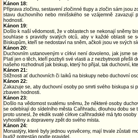
Kánon 18:
Příprava zločinu, sestavení zločinné tlupy a zločin sám jsou 
stavu duchovního nebo mnišského se vzájemně zavazují pří
hodností.
Kánon 19:
Došlo k naší vědomosti, že v oblastech se nekonají sněmy bisk
souhlase s pravidly svatých otců, aby v každé oblasti se s
Biskupům, kteří se nedostaví na sněm, ačkoli jsou ve svých síd
Kánon 20:
Duchovním ustanoveným v církvi není dovoleno, jak jsme se již 
Platí jen o těch, kteří pozbyli své vlasti a z nezbytnosti přeš
našeho rozhodnutí jak biskup, který ho přijal, tak duchovní, kte
Kánon 21:
Stížnosti ať duchovních či laiků na biskupy nebo duchovní oso
Kánon 22:
Zakazuje se, aby duchovní osoby po smrti svého biskupa si při
zbaven hodnosti.
Kánon 23:
Došlo na vědomost svatému sněmu, že některé osoby duchovn
se odebírají do sídelního města Cařihradu, dlouhou dobu se t
proto usnesl, že ekdik svaté církve cařihradské má tyto osoby
vyhostěny a dopraveny zpět do svého místa.
Kánon 24:
Monastýry, které byly jednou vysvěceny, mají trvale zůstati mo
budiž potrestán podle pravidel.