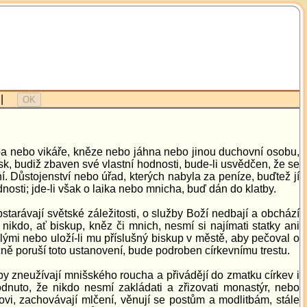
|
OK
pa nebo vikáře, kněze nebo jáhna nebo jinou duchovní osobu,
, budiž zbaven své vlastní hodnosti, bude-li usvědčen, že se
 Důstojenství nebo úřad, kterých nabyla za peníze, buďtež jí
sti; jde-li však o laika nebo mnicha, buď dán do klatby.
tarávají světské záležitosti, o služby Boží nedbají a obchází
 nikdo, ať biskup, kněz či mnich, nesmí si najímati statky ani
ými nebo uloží-li mu příslušný biskup v městě, aby pečoval o
cně poruší toto ustanovení, bude podroben církevnímu trestu.
by zneužívají mnišského roucha a přivádějí do zmatku církev i
dnuto, že nikdo nesmí zakládati a zřizovati monastýr, nebo
i, zachovávají mlčení, věnují se postům a modlitbám, stále