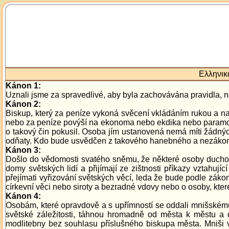
Ελληνι
Kánon 1:
Uznali jsme za spravedlivé, aby byla zachovávána pravidla, 
Kánon 2:
Biskup, který za peníze vykoná svěcení vkládáním rukou a n
nebo za peníze povýší na ekonoma nebo ekdika nebo paramonar
o takový čin pokusil. Osoba jím ustanovená nemá míti žádnýc
odňaty. Kdo bude usvědčen z takového hanebného a nezákonného
Kánon 3:
Došlo do vědomosti svatého sněmu, že některé osoby duchovníh
domy světských lidí a přijímají ze zištnosti příkazy vztahují
přejímati vyřizování světských věcí, leda že bude podle zák
církevní věci nebo siroty a bezradné vdovy nebo o osoby, kter
Kánon 4:
Osobám, které opravdově a s upřímností se oddali mnišskému ž
světské záležitosti, táhnou hromadně od města k městu a d
modlitebny bez souhlasu příslušného biskupa města. Mniši 