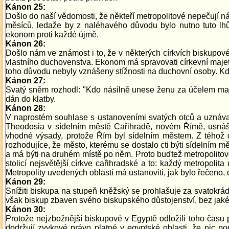
Kánon 25:
Došlo do naší vědomosti, že někteří metropolitové nepečují ná
měsíců, ledaže by z naléhavého důvodu bylo nutno tuto lhůtu
ekonom proti každé újmě.
Kánon 26:
Došlo nám ve známost i to, že v některých církvích biskupov
vlastního duchovenstva. Ekonom má spravovati církevní maje
toho důvodu nebyly vznášeny stížnosti na duchovní osoby. Kdo
Kánon 27:
Svatý sněm rozhodl: "Kdo násilně unese ženu za účelem manž
dán do klatby.
Kánon 28:
V naprostém souhlase s ustanoveními svatých otců a uznávají
Theodosia v sídelním městě Cařihradě, novém Římě, usnáším
vhodné výsady, protože Řím byl sídelním městem. Z téhož d
rozhodujíce, že město, kterému se dostalo cti býti sídelním mě
a má býti na druhém místě po něm. Proto buďtež metropolito
stolicí nejsvětější církve cařihradské a to: každý metropoli
Metropolity uvedených oblastí má ustanoviti, jak bylo řečeno
Kánon 29:
Snížiti biskupa na stupeň kněžský se prohlašuje za svatokrá
však biskup zbaven svého biskupského důstojenství, bez jak
Kánon 30:
Protože nejzbožnější biskupové v Egyptě odložili toho času 
dodržují zvykové právo platné v egyptské oblasti, že nic p