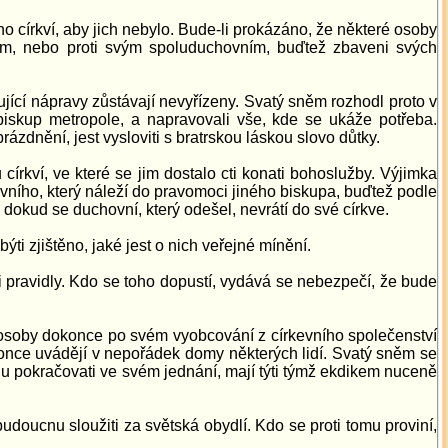
o církví, aby jich nebylo. Bude-li prokázáno, že některé osoby
pům, nebo proti svým spoluduchovním, buďtež zbaveni svých
ující nápravy zůstávají nevyřízeny. Svatý sněm rozhodl proto v
 biskup metropole, a napravovali vše, kde se ukáže potřeba.
ázdnění, jest vysloviti s bratrskou láskou slovo důtky.
 církví, ve které se jim dostalo cti konati bohoslužby. Výjimka
chovního, který náleží do pravomoci jiného biskupa, buďtež podle
u, dokud se duchovní, který odešel, nevrátí do své církve.
i zjištěno, jaké jest o nich veřejné mínění.
mi pravidly. Kdo se toho dopustí, vydává se nebezpečí, že bude
osoby dokonce po svém vyobcování z církevního společenství
okonce uvádějí v nepořádek domy některých lidí. Svatý sněm se
udu pokračovati ve svém jednání, mají týti týmž ekdikem nuceně
budoucnu sloužiti za světská obydlí. Kdo se proti tomu proviní,