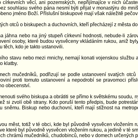
 církevních věcí, ani pozemských, nepřijímajíce v nich účasten
bez souhlasu svého pána nesmí býti přijat v monastýru do mniš
beno jméno Boží. Příslušní biskupové mají však náležitě pečov
tých otců o biskupech a duchovních, kteří přecházejí z města d
a jáhna nebo na jiný stupeň církevní hodnosti, nebude-li zá
vení osoby, které budou vysvěceny vkládáním rukou, aniž byly
těch, kdo je takto ustanovili.
ního stavu nebo mezi mnichy, nemají konati vojenskou službu a
o klatby.
mech mučedníků, podřizují se podle ustanovení svatých otců
viní proti tomuto ustanovení a nepodrobí se pravomoci přísl
ího obecenství.
enouti svého biskupa a obrátiti se přímo k světskému soudu, ný
ež si zvolí obě strany. Kdo poruší tento předpis, bude potrest
sněmu. Biskup nebo duchovní, kteří mají stížnost na metropolit
ou měst, totiž v té obci, kde byl původně vysvěcen vložením ru
e, ve které byl původně vysvěcen vložením rukou, a jedině v té s
 jejich chrámů mučedníků, chudobinců, nebo v domech určených 