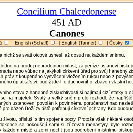
Concilium Chalcedonense
451 AD
Canones
κά
| English (Schaff)
| English (Tanner)
| Česky
na nichž se svatí otcové usnesli až dosud na každém sněmu.
abídne na prodej neprodejnou milost, za peníze ustanoví bisku
ia nebo vůbec na jakýkoli církevní úřad pro svůj hanebný zisk
h práv z koupeného vysvěcení vložením rukou nebo z povýšení.
 úplatkářství, budiž jde-li o duchovního, zbaven vlastní hodno
o stavu z hanebné ziskuchtivosti si najímají cizí statky a obs
cí se na majetek. Svatý a velký sněm proto rozhodl, že napříště
onných ustanovení povolán k povinnému poručenství nad nezletil
é pro bázeň Boží zvláště potřebují církevní ochrany. Kdo budou
ivotu, přísluší s tím spojené pocty. Protože však některé oso
okonce se pokoušejí sami si zřizovati monastýry, bylo rozho
v každém místě a zemi nechť jsou podrobeni místnímu biskupov