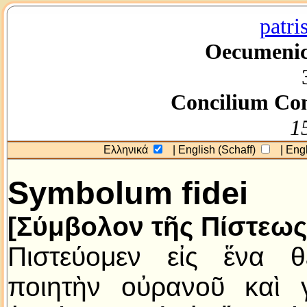
patri
Oecumenic
Concilium Con
1
Ελληνικά
| English (Schaff)
| Engl
Symbolum fidei
[Σύμβολον τῆς Πίστεως
Πιστεύομεν εἰς ἕνα θ
ποιητὴν οὐρανοῦ καὶ 