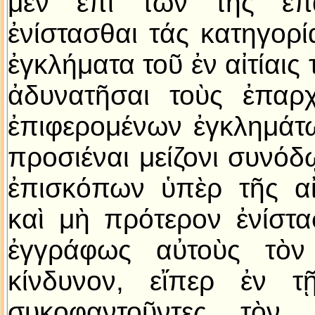
μὲν ἐπὶ τῶν τῆς ἐπ
ἐνίστασθαι τάς κατηγορί
ἐγκλήματα τοῦ ἐν αἰτίαις 
ἀδυνατῆσαι τοὺς ἐπαρ
ἐπιφερομένων ἐγκλημάτ
προσιέναι μείζονι συνόδ
ἐπισκόπων ὑπὲρ τῆς αἰ
καὶ μὴ πρότερον ἐνίστα
ἐγγράφως αὐτοὺς τὸν 
κίνδυνον, εἴπερ ἐν τ
συκοφαντοῦντες τὸν 