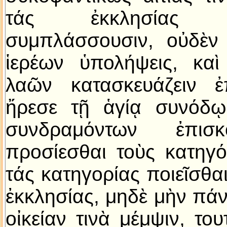
τάς ἐκκλησίας ὀ
συμπλάσσουσιν, οὐδὲν 
ἱερέων ὑπολήψεις, καὶ
λαῶν κατασκευάζειν ἐπ
ἤρεσε τῇ ἁγίᾳ συνόδῳ
συνδραμόντων ἐπισ
προσίεσθαι τοὺς κατηγό
τάς κατηγορίας ποιεῖσθα
ἐκκλησίας, μηδὲ μὴν πάντ
οἰκείαν τινὰ μέμψιν, του