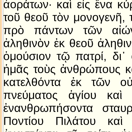
ἀοράτων· καὶ εἰς ἕνα κύ
τοῦ θεοῦ τὸν μονογενῆ, 
πρὸ πάντων τῶν αἰώ
ἀληθινὸν ἐκ θεοῦ ἀληθιν
ὁμούσιον τῷ πατρί, δι᾽ 
ἡμᾶς τοὺς ἀνθρώπους κα
κατελθόντα ἐκ τῶν ο
πνεύματος ἁγίου καὶ
ἐνανθρωπήσοντα σταυ
Ποντίου Πιλάτου καὶ