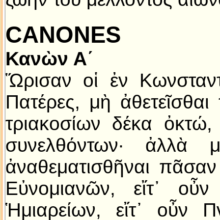
CANONES
Κανὼν Α´
Ὥρισαν οἱ ἐν Κωνσταντ
Πατέρες, μὴ ἀθετεῖσθαι
τριακοσίων δέκα ὀκτώ,
συνελθόντων· ἀλλὰ μέ
ἀναθεματισθῆναι πᾶσαν 
Εὐνομιανῶν, εἴτ᾿ οὖν
Ἡμιαρείων, εἴτ᾿ οὖν Π