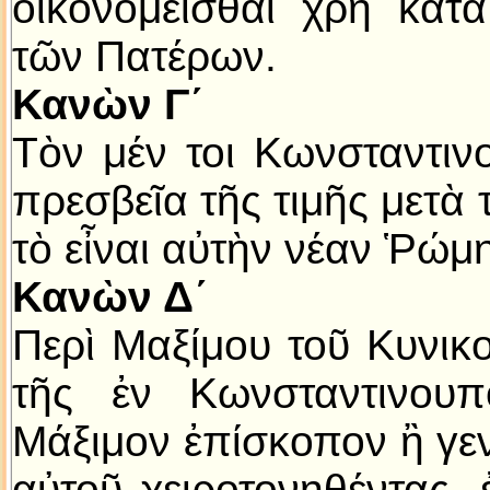
οἰκονομεῖσθαι χρὴ κατ
τῶν Πατέρων.
Κανὼν Γ´
Τὸν μέν τοι Κωνσταντιν
πρεσβεῖα τῆς τιμῆς μετὰ
τὸ εἶναι αὐτὴν νέαν Ῥώμ
Κανὼν Δ´
Περὶ Μαξίμου τοῦ Κυνικο
τῆς ἐν Κωνσταντινουπ
Μάξιμον ἐπίσκοπον ἢ γενέ
αὐτοῦ χειροτονηθέντας,