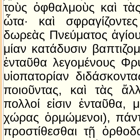
τοὺς ὀφθαλμοὺς καὶ τὰς
ὦτα· καὶ σφραγίζοντες
δωρεὰς Πνεύματος ἁγίου.
μίαν κατάδυσιν βαπτιζομ
ἐνταῦθα λεγομένους Φρύ
υἱοπατορίαν διδάσκοντα
ποιοῦντας, καὶ τὰς ἄλ
πολλοί εἰσιν ἐνταῦθα,
χώρας ὁρμώμενοι), πάν
προστίθεσθαι τῇ ὀρθοδ