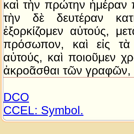
καὶ τὴν πρώτην ἡμέραν 
τὴν δὲ δευτέραν κατη
ἐξορκίζομεν αὐτούς, με
πρόσωπον, καὶ εἰς τὰ
αὐτούς, καὶ ποιοῦμεν χρο
ἀκροᾶσθαι τῶν γραφῶν, κ
DCO
CCEL: Symbol.