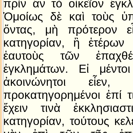
πρὶν ἂν τὸ οἰκεῖον ἔγ
Ὁμοίως δὲ καὶ τοὺς ὑ
ὄντας, μὴ πρότερον εἶ
κατηγορίαν, ἢ ἑτέρων
ἑαυτοὺς τῶν ἐπαχθέ
ἐγκλημάτων. Εἰ μέντοι
ἀκοινώνητοι εἶεν,
προκατηγορημένοι ἐπί τ
ἔχειν τινὰ ἐκκλησιασ
κατηγορίαν, τούτους κε