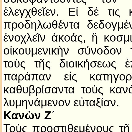
ἐλεγχθεῖεν. Εἰ δέ τις
προδηλωθέντα δεδογμέν
ἐνοχλεῖν ἀκοάς, ἢ κοσμ
οἰκουμενικὴν σύνοδον 
τοὺς τῆς διοικήσεως ἐ
παράπαν εἰς κατηγορ
καθυβρίσαντα τοὺς κανό
λυμηνάμενον εὐταξίαν.
Κανὼν Ζ´
Τοὺς προστιθεμένους τῇ 