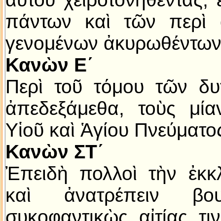
πάντων καὶ τῶν περὶ 
γενομένων ἀκυρωθέντων
Κανὼν Ε´
Περὶ τοῦ τόμου τῶν δυτ
ἀπεδεξάμεθα, τοὺς μία
Υἱοῦ καὶ Ἁγίου Πνεύματο
Κανὼν ΣΤ´
Ἐπειδὴ πολλοὶ τὴν ἐκκλ
καὶ ἀνατρέπειν βου
συκοφαντικὼς αἰτίας τ