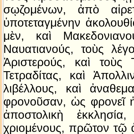
σῳζομένων, ἀπὸ αἱρε
ὑποτεταγμένην ἀκολουθί
μὲν, καὶ Μακεδονιανο
Ναυατιανούς, τοὺς λέγ
Ἀριστερούς, καὶ τοὺς Τ
Τετραδίτας, καὶ Ἀπολλι
λιβέλλους, καὶ ἀναθεμ
φρονοῦσαν, ὡς φρονεῖ ἡ
ἀποστολικὴ ἐκκλησία,
χριομένους, πρῶτον τῷ 