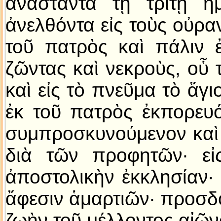
ἀναστάντα τῇ τρίτῃ ἡ
ἀνελθόντα εἰς τοὺς οὐρα
τοῦ πατρὸς καὶ πάλιν 
ζῶντας καὶ νεκροὺς, οὗ τ
καὶ εἰς τὸ πνεῦμα τὸ ἅγι
ἐκ τοῦ πατρὸς ἐκπορευό
συμπροσκυνούμενον καὶ
διὰ τῶν προφητῶν· εἰς
ἀποστολικὴν ἐκκλησίαν·
ἄφεσιν ἁμαρτιῶν· προσδ
ζωὴν τοῦ μέλλοντος αἰῶν