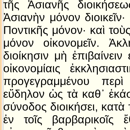
τῆς Ἀσιανῆς διοικήσεω
Ἀσιανὴν μόνον διοικεῖν· 
Ποντικῆς μόνον· καὶ τοὺ
μόνον οἰκονομεῖν. Ἀκ
διοίκησιν μὴ ἐπιβαίνειν 
οἰκονομίαις ἐκκλησιασ
προγεγραμμένου περὶ
εὔδηλον ὡς τὰ καθ᾿ ἑκά
σύνοδος διοικήσει, κατὰ 
ἐν τοῖς βαρβαρικοῖς ἔ