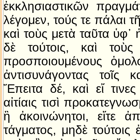
ἐκκλησιαστικῶν πραγμάτ
λέγομεν, τούς τε πάλαι 
καὶ τοὺς μετὰ ταῦτα ὑφ᾿
δὲ τούτοις, καὶ τοὺς
προσποιουμένους ὁμολο
ἀντισυνάγοντας τοῖς κ
Ἔπειτα δέ, καὶ εἴ τινε
αἰτίαις τισὶ προκατεγνωσ
ἢ ἀκοινώνητοι, εἴτε ἀ
τάγματος, μηδὲ τούτοις 