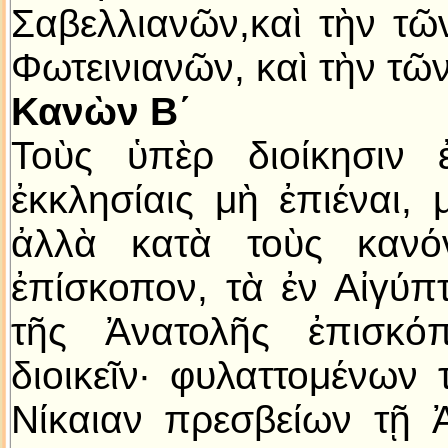
Σαβελλιανῶν,καὶ τὴν τῶ
Φωτεινιανῶν, καὶ τὴν τῶ
Κανὼν B´
Τοὺς ὑπὲρ διοίκησιν ἐ
ἐκκλησίαις μὴ ἐπιέναι, 
ἀλλὰ κατὰ τοὺς κανόν
ἐπίσκοπον, τὰ ἐν Αἰγύπ
τῆς Ἀνατολῆς ἐπισκό
διοικεῖν· φυλαττομένων 
Νίκαιαν πρεσβείων τῇ Ἀ