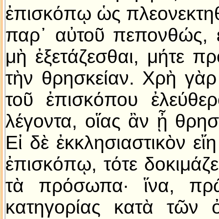
ἐπισκόπῳ ὡς πλεονεκτηθε
παρ᾿ αὐτοῦ πεπονθώς, 
μὴ ἐξετάζεσθαι, μήτε π
τὴν θρησκείαν. Χρὴ γὰρ
τοῦ ἐπισκόπου ἐλεύθερο
λέγοντα, οἵας ἂν ᾖ θρησ
Εἰ δὲ ἐκκλησιαστικὸν εἴ
ἐπισκόπῳ, τότε δοκιμάζ
τὰ πρόσωπα· ἵνα, πρῶ
κατηγορίας κατὰ τῶν 