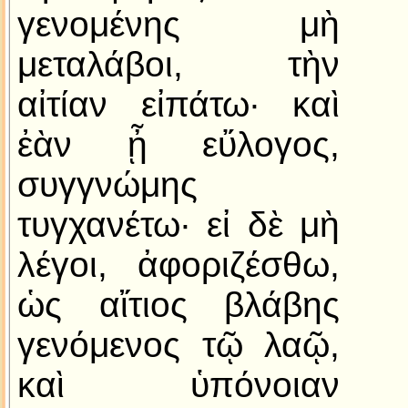
γενομένης μὴ
μεταλάβοι, τὴν
αἰτίαν εἰπάτω· καὶ
ἐὰν ᾖ εὔλογος,
συγγνώμης
τυγχανέτω· εἰ δὲ μὴ
λέγοι, ἀφοριζέσθω,
ὡς αἴτιος βλάβης
γενόμενος τῷ λαῷ,
καὶ ὑπόνοιαν