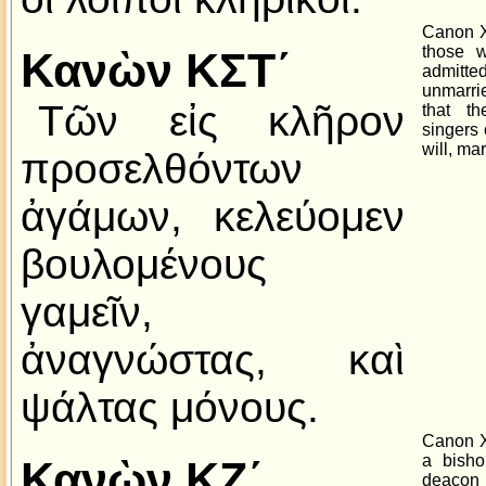
Canon X
those 
Κανὼν ΚΣΤ´
admitte
unmarri
Τῶν εἰς κλῆρον
that t
singers 
will, mar
προσελθόντων
ἀγάμων, κελεύομεν
βουλομένους
γαμεῖν,
ἀναγνώστας, καὶ
ψάλτας μόνους.
Canon XX
a bisho
Κανὼν ΚΖ´
deacon 