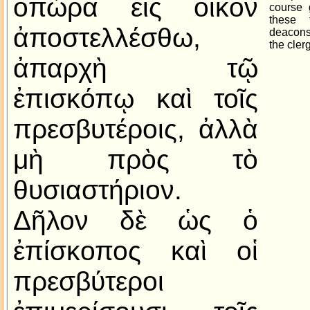
ὀπώρα εἰς οἶκον
course 
these 
ἀποστελλέσθω,
deacons,
the clerg
ἀπαρχὴ τῷ
ἐπισκόπῳ καὶ τοῖς
πρεσβυτέροις, ἀλλὰ
μὴ πρὸς τὸ
θυσιαστήριον.
Δῆλον δὲ ὡς ὁ
ἐπίσκοπος καὶ οἱ
πρεσβύτεροι