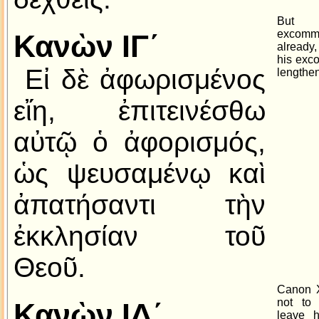
But 
excomm
Κανὼν ΙΓ´
already,
his exc
Εἰ δὲ ἀφωρισμένος
lengthe
εἴη, ἐπιτεινέσθω
αὐτῷ ὁ ἀφορισμός,
ὡς ψευσαμένῳ καὶ
ἀπατήσαντι τὴν
ἐκκλησίαν τοῦ
Θεοῦ.
Canon X
not to
Κανὼν ΙΔ´
leave h