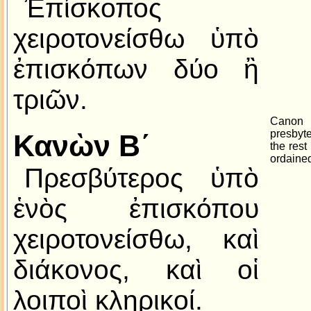
Ἐπίσκοπος
χειροτονείσθω ὑπὸ
ἐπισκόπων δύο ἢ
τριῶν.
Canon
presbyt
Κανὼν B´
the rest
ordaine
Πρεσβύτερος ὑπὸ
ἑνὸς ἐπισκόπου
χειροτονείσθω, καὶ
διάκονος, καὶ οἱ
λοιποὶ κληρικοί.