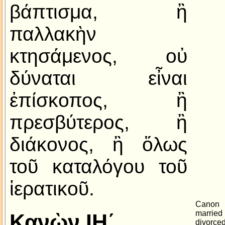
βάπτισμα, ἢ
παλλακὴν
κτησάμενος, οὐ
δύναται εἶναι
ἐπίσκοπος, ἢ
πρεσβύτερος, ἢ
διάκονος, ἢ ὅλως
τοῦ καταλόγου τοῦ
ἱερατικοῦ.
Canon 
married
Κανὼν ΙΗ´
divorce