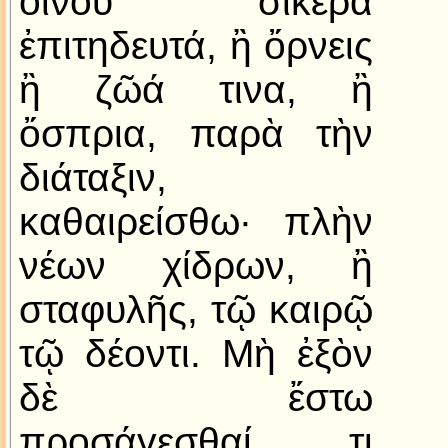
οἴνου σίκερα
ἐπιτηδευτά, ἢ ὄρνεις
ἢ ζῶά τινα, ἢ
ὄσπρια, παρὰ τὴν
διάταξιν,
καθαιρείσθω· πλὴν
νέων χίδρων, ἢ
σταφυλῆς, τῷ καιρῷ
τῷ δέοντι. Μὴ ἐξὸν
δὲ ἔστω
προσάγεσθαί τι