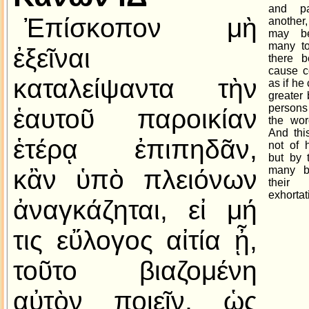
and pa
Ἐπίσκοπον μὴ
anothe
may b
many to
ἐξεῖναι
there 
cause c
καταλείψαντα τὴν
as if he
greater 
persons 
ἑαυτοῦ παροικίαν
the wor
And thi
ἑτέρᾳ ἐπιπηδᾶν,
not of 
but by 
many b
κἂν ὑπὸ πλειόνων
thei
exhortat
ἀναγκάζηται, εἰ μή
τις εὔλογος αἰτία ᾖ,
τοῦτο βιαζομένη
αὐτὸν ποιεῖν, ὡς