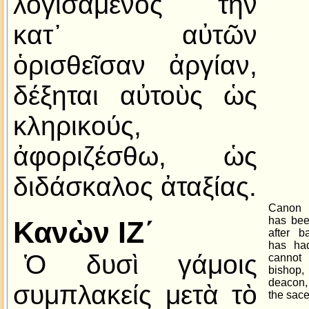
λογισάμενος τὴν
κατ᾿ αὐτῶν
ὁρισθεῖσαν ἀργίαν,
δέξηται αὐτοὺς ὡς
κληρικούς,
ἀφοριζέσθω, ὡς
διδάσκαλος ἀταξίας.
Canon 
has bee
Κανὼν ΙΖ´
after b
has ha
Ὁ δυσὶ γάμοις
canno
bishop,
deacon,
συμπλακείς μετὰ τὸ
the sacer