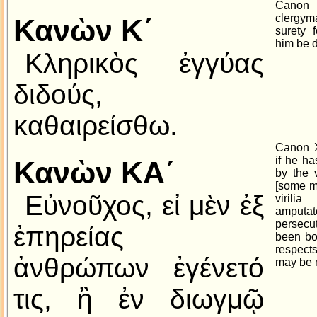
Cano
clerg
Κανὼν Κ´
surety 
him be 
Κληρικὸς ἐγγύας
διδούς,
καθαιρείσθω.
Canon X
if he h
Κανὼν ΚΑ´
by the 
[some ms
Εὐνοῦχος, εἰ μὲν ἐξ
viril
amputat
persecut
ἐπηρείας
been bor
respect
ἀνθρώπων ἐγένετό
may be 
τις, ἢ ἐν διωγμῷ