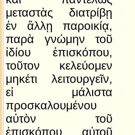
μεταστὰς διατρίβῃ
ἐν ἄλλῃ παροικίᾳ,
παρὰ γνώμην τοῦ
ἰδίου ἐπισκόπου,
τοῦτον κελεύομεν
μηκέτι λειτουργεῖν,
εἰ μάλιστα
προσκαλουμένου
αὐτὸν τοῦ
ἐπισκόπου αὐτοῦ