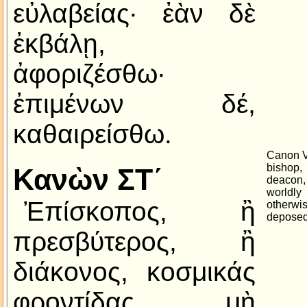
εὐλαβείας· ἐὰν δὲ
ἐκβάλῃ,
ἀφοριζέσθω·
ἐπιμένων δέ,
καθαιρείσθω.
Canon VI
bishop,
Κανὼν ΣΤ´
deaco
world
Ἐπίσκοπος, ἢ
otherw
deposed
πρεσβύτερος, ἢ
διάκονος, κοσμικάς
φροντίδας μὴ