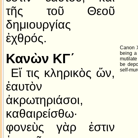
τῆς τοῦ Θεοῦ
δημιουργίας
ἐχθρός.
Canon X
being a
Κανὼν ΚΓ´
mutilate
be depo
Εἴ τις κληρικὸς ὤν,
self-mur
ἐαυτὸν
ἀκρωτηριάσοι,
καθαιρείσθω·
φονεὺς γὰρ ἐστιν