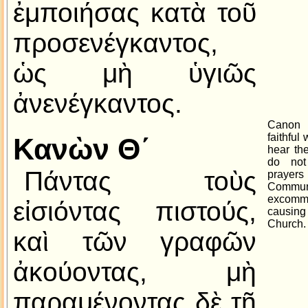
ἐμποιήσας κατὰ τοῦ
προσενέγκαντος,
ὡς μὴ ὑγιῶς
ἀνενέγκαντος.
Canon I
faithful
Κανὼν Θ´
hear the
do not
Πάντας τοὺς
prayer
Commun
excomm
εἰσιόντας πιστούς,
causing
Church.
καὶ τῶν γραφῶν
ἀκούοντας, μὴ
παραμένοντας δὲ τῇ