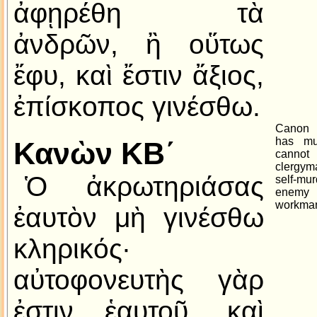
ἀφῃρέθη τὰ
ἀνδρῶν, ἢ οὕτως
ἔφυ, καὶ ἔστιν ἄξιος,
ἐπίσκοπος γινέσθω.
Canon 
has mut
Κανὼν ΚΒ´
canno
clergym
Ὁ ἀκρωτηριάσας
self-mu
enem
workman
ἐαυτὸν μὴ γινέσθω
κληρικός·
αὐτοφονευτὴς γὰρ
ἐστιν ἑαυτοῦ, καὶ