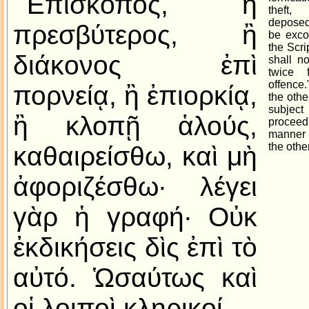
Ἐπίσκοπος, ἢ
theft
deposed,
πρεσβύτερος, ἢ
be exco
the Scri
διάκονος ἐπὶ
shall n
twice 
offence.
πορνείᾳ, ἢ ἐπιορκίᾳ,
the othe
subjec
ἢ κλοπῇ ἁλούς,
proceed
manner 
the other
καθαιρείσθω, καὶ μὴ
ἀφοριζέσθω· λέγει
γὰρ ἡ γραφή· Οὐκ
ἐκδικήσεις δὶς ἐπὶ τὸ
αὐτό. Ὡσαύτως καὶ
οἱ λοιποὶ κληρικοί.