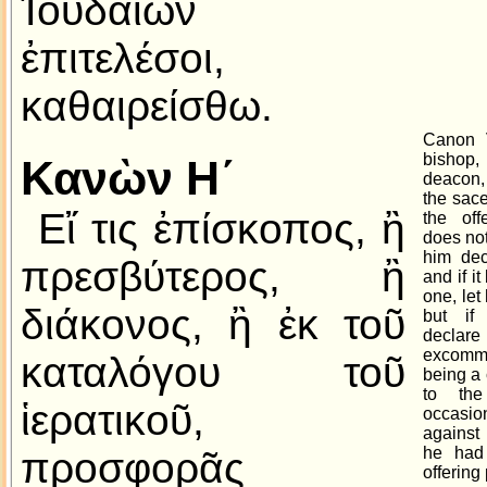
Ἰουδαίων
ἐπιτελέσοι,
καθαιρείσθω.
Canon V
bishop,
Κανὼν Η´
deacon,
the sace
Εἴ τις ἐπίσκοπος, ἢ
the off
does not 
him dec
πρεσβύτερος, ἢ
and if i
one, let
διάκονος, ἢ ἐκ τοῦ
but if
declare
excomm
καταλόγου τοῦ
being a 
to the
ἱερατικοῦ,
occasio
against 
he had
προσφορᾶς
offering 