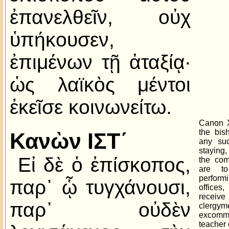
ἐπανελθεῖν, οὐχ
ὑπήκουσεν,
ἐπιμένων τῇ ἀταξίᾳ·
ὡς λαϊκὸς μέντοι
ἐκεῖσε κοινωνείτω.
Canon X
the bis
Κανὼν ΙΣΤ´
any su
staying,
Εἰ δὲ ὁ ἐπίσκοπος,
the com
are t
perfo
παρ᾿ ᾧ τυγχάνουσι,
office
recei
παρ᾿ οὐδὲν
clergym
excomm
teacher 