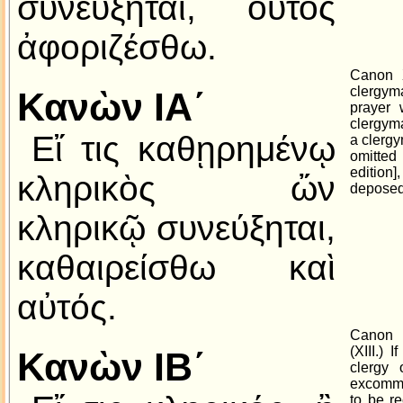
συνεύξηται, οὗτος
ἀφοριζέσθω.
Canon X
clergym
Κανὼν ΙΑ´
prayer 
clergyma
Εἴ τις καθῃρημένῳ
a clergy
omitte
edition]
κληρικὸς ὤν
deposed
κληρικῷ συνεύξηται,
καθαιρείσθω καὶ
αὐτός.
Canon 
(XIII.) 
Κανὼν ΙΒ´
clergy 
excommu
to be re