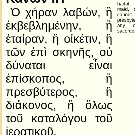
harlot,
Ὁ χήραν λαβών, ἢ
maid, 
cannot
presbyte
ἐκβεβλημένην, ἢ
any o
sacerdota
ἑταίραν, ἢ οἰκέτιν, ἢ
τῶν ἐπὶ σκηνῆς, οὐ
δύναται εἶναι
ἐπίσκοπος, ἢ
πρεσβύτερος, ἢ
διάκονος, ἢ ὅλως
τοῦ καταλόγου τοῦ
ἱερατικοῦ.