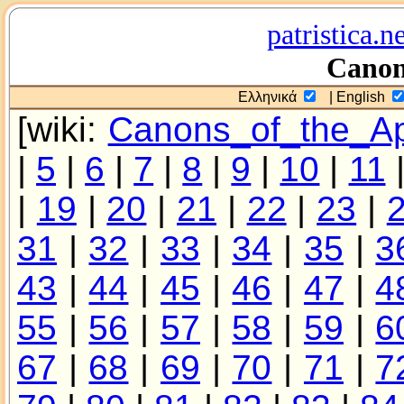
patristica.n
Canone
Ελληνικά
| English
[wiki:
Canons_of_the_Ap
|
5
|
6
|
7
|
8
|
9
|
10
|
11
|
19
|
20
|
21
|
22
|
23
|
31
|
32
|
33
|
34
|
35
|
3
43
|
44
|
45
|
46
|
47
|
4
55
|
56
|
57
|
58
|
59
|
6
67
|
68
|
69
|
70
|
71
|
7