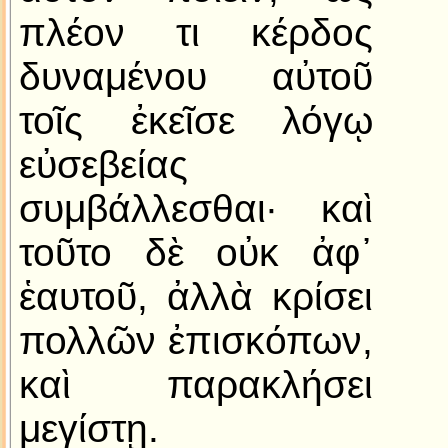
πλέον τι κέρδος
δυναμένου αὐτοῦ
τοῖς ἐκεῖσε λόγῳ
εὐσεβείας
συμβάλλεσθαι· καὶ
τοῦτο δὲ οὐκ ἀφ᾿
ἑαυτοῦ, ἀλλὰ κρίσει
πολλῶν ἐπισκόπων,
καὶ παρακλήσει
μεγίστῃ.