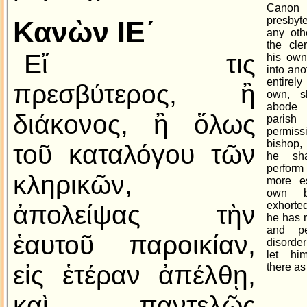
Canon
presbyte
Κανὼν ΙΕ´
any othe
the cle
Εἴ τις
his own
into ano
entirel
πρεσβύτερος, ἢ
own, s
abode 
διάκονος, ἢ ὅλως
parish
permiss
bishop,
τοῦ καταλόγου τῶν
he sha
perform
κληρικῶν,
more es
own b
exhorte
ἀπολείψας τὴν
he has r
and pe
ἑαυτοῦ παροικίαν,
disorde
let hi
εἰς ἑτέραν ἀπέλθῃ,
there as
καὶ παντελῶς