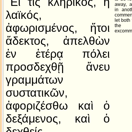
Εἴ τις κληρικός, ἢ
away, a
in anot
λαϊκός,
commend
let both
ἀφωρισμένος, ἤτοι
the r
excommu
ἄδεκτος, ἀπελθὼν
ἐν ἑτέρᾳ πόλει
προσδεχθῇ ἄνευ
γραμμάτων
συστατικῶν,
ἀφοριζέσθω καὶ ὁ
δεξάμενος, καὶ ὁ
δεχθείς.