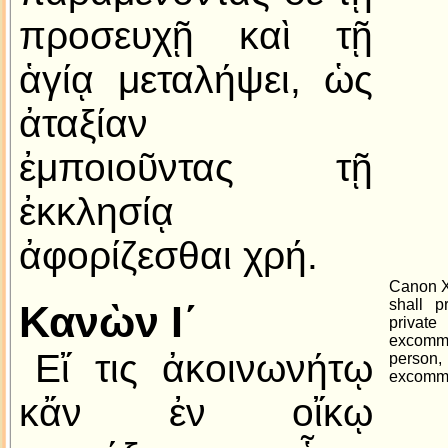
προσευχῇ καὶ τῇ
ἁγίᾳ μεταλήψει, ὡς
ἀταξίαν
ἐμποιοῦντας τῇ
ἐκκλησίᾳ
ἀφορίζεσθαι χρή.
Canon X.
shall p
Κανὼν Ι´
private
excomm
Εἴ τις ἀκοινωνήτῳ
person,
excommu
κἄν ἐν οἴκῳ