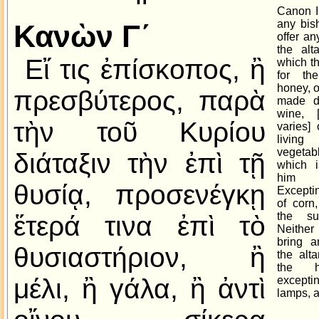
Canon III
any bis
Κανὼν Γ´
offer an
the alt
Εἴ τις ἐπίσκοπος, ἢ
which t
for the
honey, o
πρεσβύτερος, παρὰ
made dr
wine, 
τὴν τοῦ Κυρίου
varies] 
livin
vegetabl
διάταξιν τὴν ἐπὶ τῇ
which i
him b
θυσίᾳ, προσενέγκῃ
Excepti
of corn
the su
ἕτερά τινα ἐπὶ τὸ
Neither 
bring a
θυσιαστήριον, ἢ
the alta
the ho
μέλι, ἢ γάλα, ἢ ἀντὶ
excepti
lamps, 