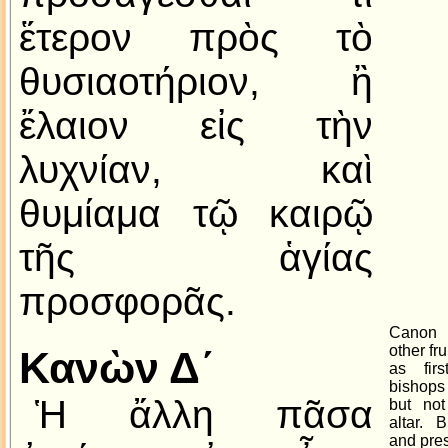
ἕτερον πρὸς τὸ
θυσιαοτήριον, ἢ
ἔλαιον εἰς τὴν
λυχνίαν, καὶ
θυμίαμα τῷ καιρῷ
τῆς ἁγίας
προσφορᾶς.
Canon I
other fr
Κανὼν Δ´
as firs
bishops
Ἡ ἄλλη πᾶσα
but not
altar. 
and pres