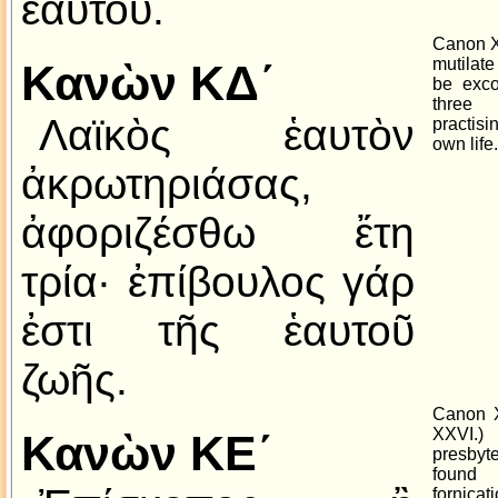
ἑαυτοῦ.
Canon X
mutilate
Κανὼν ΚΔ´
be exco
three
Λαϊκὸς ἑαυτὸν
practis
own life.
ἀκρωτηριάσας,
ἀφοριζέσθω ἔτη
τρία· ἐπίβουλος γάρ
ἐστι τῆς ἑαυτοῦ
ζωῆς.
Canon 
XXVI.)
Κανὼν ΚΕ´
presbyt
found
fornicat