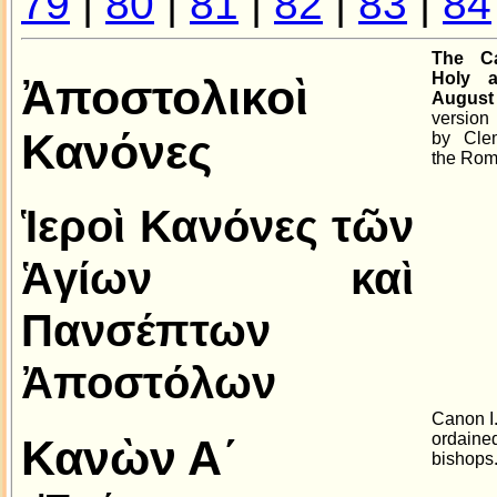
79
|
80
|
81
|
82
|
83
|
84
The C
Holy a
Ἀποστολικοὶ
August
version
Κανόνες
by Clem
the Rom
Ἱεροὶ Κανόνες τῶν
Ἁγίων καὶ
Πανσέπτων
Ἀποστόλων
Canon I.
ordained
Κανὼν Α´
bishops