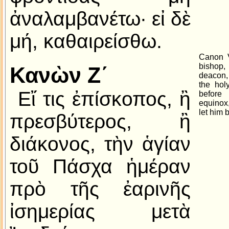
ἀναλαμβανέτω· εἰ δὲ
μή, καθαιρείσθω.
Canon VI
bishop,
Κανὼν Ζ´
deacon,
the hol
Εἴ τις ἐπίσκοπος, ἢ
befor
equinox
let him 
πρεσβύτερος, ἢ
διάκονος, τὴν ἁγίαν
τοῦ Πάσχα ἡμέραν
πρὸ τῆς ἐαρινῆς
ἰσημερίας μετὰ