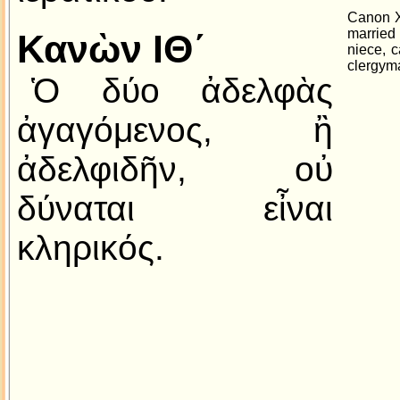
Canon X
married 
Κανὼν ΙΘ´
niece, 
clergym
Ὁ δύο ἀδελφὰς
ἀγαγόμενος, ἢ
ἀδελφιδῆν, οὐ
δύναται εἶναι
κληρικός.