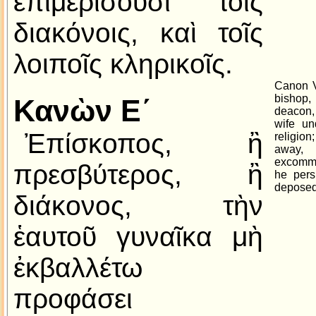
ἐπιμερίσουσι τοῖς
διακόνοις, καὶ τοῖς
λοιποῖς κληρικοῖς.
Canon V.
bishop,
Κανὼν Ε´
deacon
wife un
Ἐπίσκοπος, ἢ
religion;
away,
excommu
πρεσβύτερος, ἢ
he pers
deposed
διάκονος, τὴν
ἑαυτοῦ γυναῖκα μὴ
ἐκβαλλέτω
προφάσει